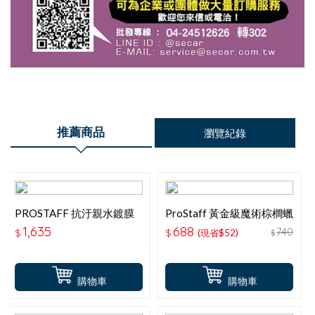
推薦商品
瀏覽紀錄
PROSTAFF 抗汙親水鍍膜
ProStaff 黃金級魔術棕櫚蠟
S183
S140 (100g)
1,635
688
740
$
$
(現省$52)
$
購物車
購物車