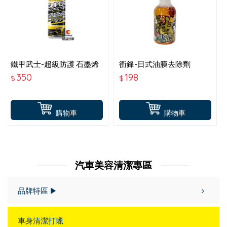
鐵甲武士-超級防護 石墨烯
衝鋒-日式油膜去除劑
洗車液-1500 946ML
350
198
$
$
購物車
購物車
汽車美容清潔專區
品牌特區 ▶
車身清潔打蠟