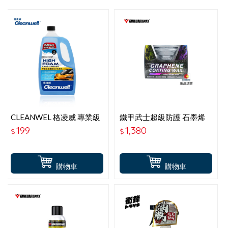
CLEANWEL 格凌威 專業級
鐵甲武士超級防護 石墨烯
超濃密泡沫洗車精 2.2L
鍍膜車蠟 全車色系-150G
199
1,380
$
$
B3001
購物車
購物車