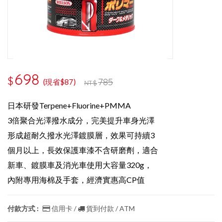
698
$
785
(現省$87)
NT$
日本研發Terpene+Fluorine+PMMA
3倍聚合光澤撥水成分，完美提升車身光澤
形成超耐久撥水光澤鍍膜層，效果可持續3
個月以上，長效保護車漆
不含研磨劑，適合
新車、鍍膜車及消光車使用
大容量320g，
內附專用海棉及手套，經濟實惠高CP值
付款方式 :
信用卡 /
貨到付款 / ATM