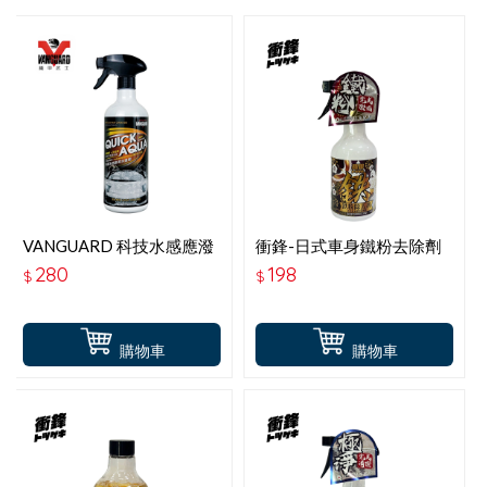
VANGUARD 科技水感應潑
衝鋒-日式車身鐵粉去除劑
水鍍膜(全車用)-淺色車
280
198
$
$
購物車
購物車