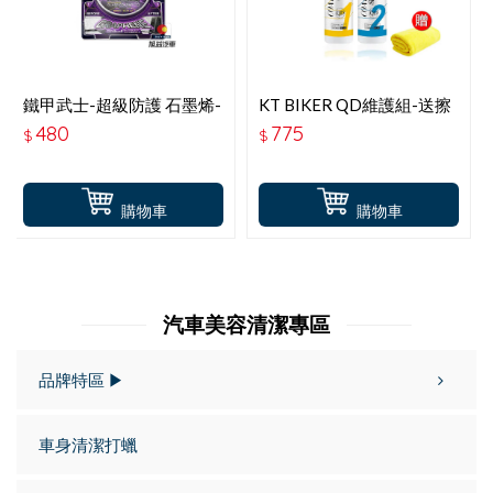
鐵甲武士-超級防護 石墨烯-
KT BIKER QD維護組-送擦
玻璃撥水 鍍膜劑-100ML
拭布
480
775
$
$
購物車
購物車
汽車美容清潔專區
品牌特區 ▶
車身清潔打蠟