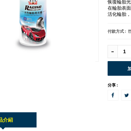
恢復輪胎光
在輪胎表面
活化輪胎，
付款方式 :
分享 :
品介紹