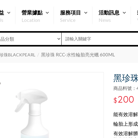
益
營業據點
服務項目
活動訊息
Us
Location
Service
News
黑珍珠 RCC-水性輪胎亮光蠟 600ML
珍珠BLACKPEARL
黑珍珠
商品料號：47
200
$
能有效溶解
輪胎上形成
有效溶解髒