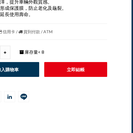
澤，提升車輛外觀質感。
形成保護膜，防止老化及龜裂。
延長使用壽命。
信用卡 /
貨到付款 / ATM
庫存量
< 8
加入購物車
立即結帳