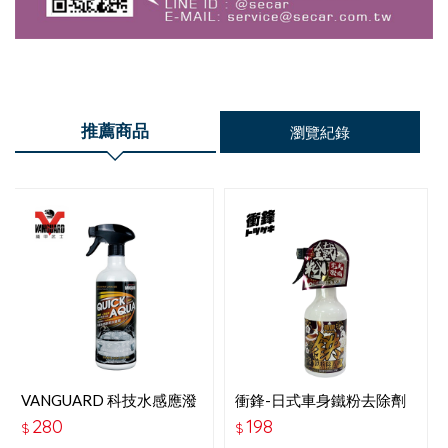
推薦商品
瀏覽紀錄
VANGUARD 科技水感應潑
衝鋒-日式車身鐵粉去除劑
水鍍膜(全車用)-淺色車
280
198
$
$