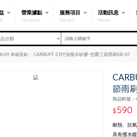
益
營業據點
服務項目
活動訊息
Us
Location
Service
News
CARBUFF 21吋強撥水矽膠-包覆三節雨刷SB-07
RBUFF 車癡雨刷
CAR
節雨刷S
商品料號：47
590
$
耐熱、抗氧
具有撥水鍍