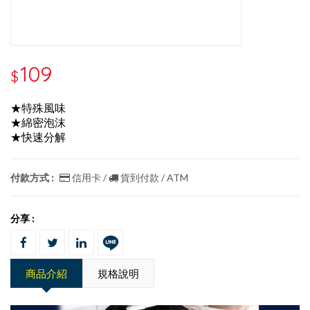
109
$
★特殊風味
★綿密泡沫
★快速分解
付款方式 :
信用卡 /
貨到付款 / ATM
分享 :
商品介紹
規格說明